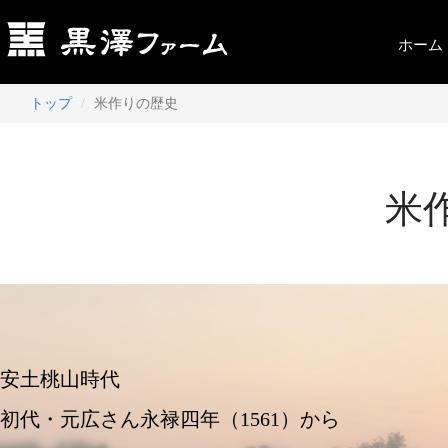
ホーム
トップ
米作りの歴史
米
安土桃山時代
初代・元広さん永禄四年（1561）から