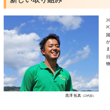
2
J
が
物
黒澤 拓真
（22代目）